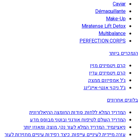
Caviar
Démaquillante
Make-Up
Miratense Lift Detox
Multibalance
PERFECTION CORPS
הנמכרים ביותר
קרם ויטמינים מזין
קרם ויטמינים עדין
ג'ל אמפיזום ממצק
ג'ל ניקוי אנטי-אייג'ינג
בלוגים אחרונים
המדריך המלא ללחות: סודות החומצה ההיאלורונית
המדריך השלם לטיפוח אורגני ובוטני מבוסס מדע
ניאצינמיד: המדריך המלא לעור נקי, מוצק ומאוזן יותר
עזרה מיידית לעיניים עייפות: כיצד רפידות עיניים מחזירות לעור