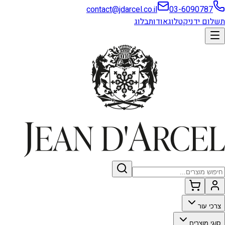
contact@jdarcel.co.il
03-6090787
תשלום ידני
קטלוג
אודות
בלוג
צרכי עור
סוגי מוצרים