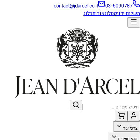
contact@jdarcel.co.il
03-6090787
תשלום ידני
קטלוג
אודות
בלוג
צרכי עור
סוגי מוצרים