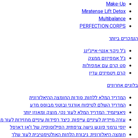
Make-Up
Miratense Lift Detox
Multibalance
PERFECTION CORPS
הנמכרים ביותר
ג'ל ניקוי אנטי-אייג'ינג
ג'ל אמפיזום ממצק
סט קרם עם אמפולות
קרם ויטמינים עדין
בלוגים אחרונים
המדריך המלא ללחות: סודות החומצה ההיאלורונית
המדריך השלם לטיפוח אורגני ובוטני מבוסס מדע
ניאצינמיד: המדריך המלא לעור נקי, מוצק ומאוזן יותר
עזרה מיידית לעיניים עייפות: כיצד רפידות עיניים מחזירות לעור מ
יופי גרמני פוגש גישה צרפתית: הפילוסופיה של ז'אן דארסל
חומצה היאלורונית: גיבורת הלחות האולטימטיבית לעור שלך