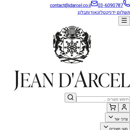
contact@jdarcel.co.il
03-6090787
תשלום ידני
קטלוג
אודות
בלוג
צרכי עור
סוגי מוצרים