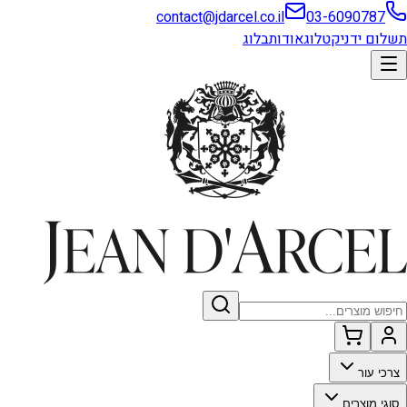
contact@jdarcel.co.il
03-6090787
תשלום ידני
קטלוג
אודות
בלוג
צרכי עור
סוגי מוצרים