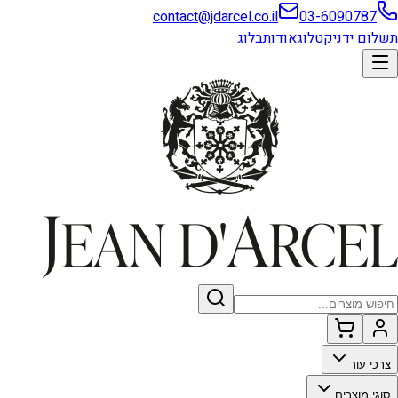
contact@jdarcel.co.il
03-6090787
תשלום ידני
קטלוג
אודות
בלוג
צרכי עור
סוגי מוצרים