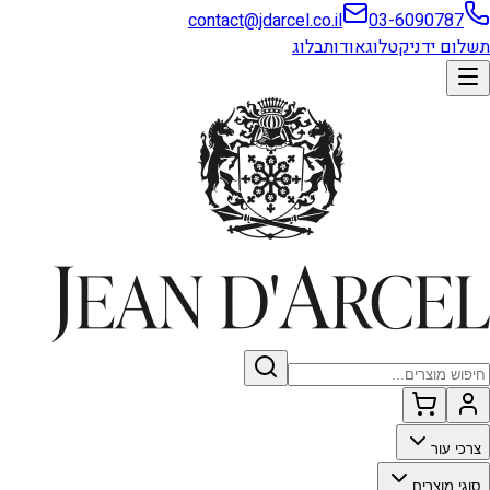
contact@jdarcel.co.il
03-6090787
תשלום ידני
קטלוג
אודות
בלוג
צרכי עור
סוגי מוצרים