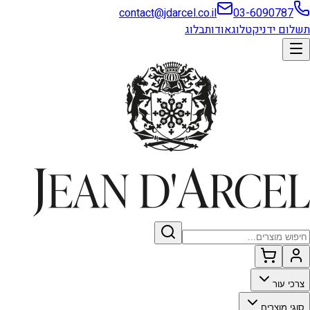
contact@jdarcel.co.il
03-6090787
תשלום ידני
קטלוג
אודות
בלוג
צרכי עור
סוגי מוצרים