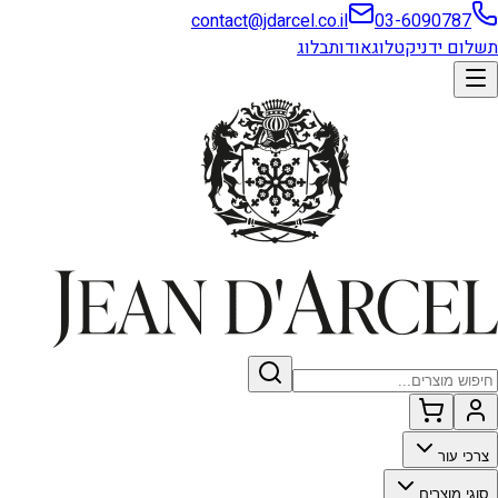
contact@jdarcel.co.il
03-6090787
תשלום ידני
קטלוג
אודות
בלוג
צרכי עור
סוגי מוצרים