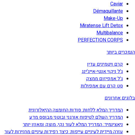
Caviar
Démaquillante
Make-Up
Miratense Lift Detox
Multibalance
PERFECTION CORPS
הנמכרים ביותר
קרם ויטמינים עדין
ג'ל ניקוי אנטי-אייג'ינג
ג'ל אמפיזום ממצק
סט קרם עם אמפולות
בלוגים אחרונים
המדריך המלא ללחות: סודות החומצה ההיאלורונית
המדריך השלם לטיפוח אורגני ובוטני מבוסס מדע
ניאצינמיד: המדריך המלא לעור נקי, מוצק ומאוזן יותר
עזרה מיידית לעיניים עייפות: כיצד רפידות עיניים מחזירות לעור