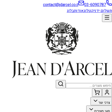
contact@jdarcel.co.il
03-6090787
תשלום ידני
קטלוג
אודות
בלוג
צרכי עור
סוגי מוצרים