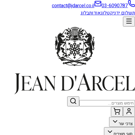
contact@jdarcel.co.il
03-6090787
תשלום ידני
קטלוג
אודות
בלוג
צרכי עור
סוגי מוצרים