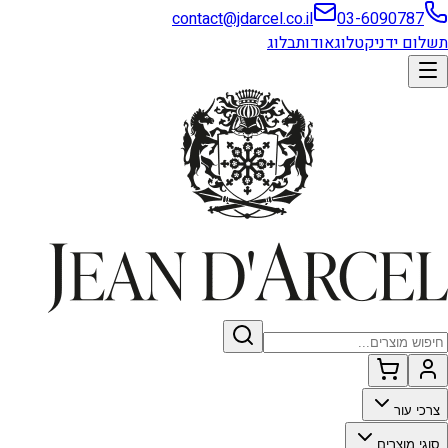
contact@jdarcel.co.il
03-6090787
תשלום ידני
קטלוג
אודות
בלוג
צרכי עור
סוגי מוצרים