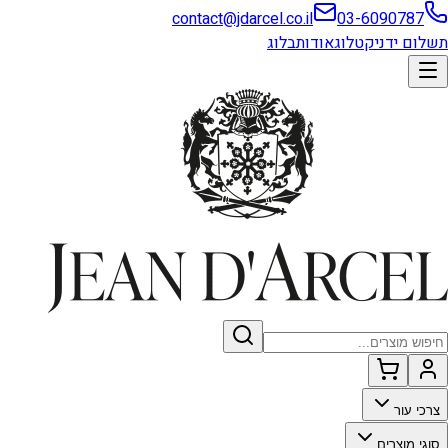
contact@jdarcel.co.il
03-6090787
תשלום ידני
קטלוג
אודות
בלוג
צרכי עור
סוגי מוצרים