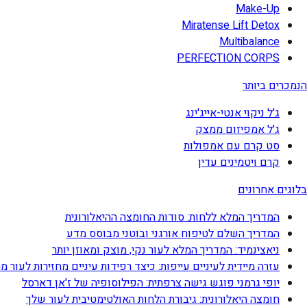
Make-Up
Miratense Lift Detox
Multibalance
PERFECTION CORPS
הנמכרים ביותר
ג'ל ניקוי אנטי-אייג'ינג
ג'ל אמפיזום ממצק
סט קרם עם אמפולות
קרם ויטמינים עדין
בלוגים אחרונים
המדריך המלא ללחות: סודות החומצה ההיאלורונית
המדריך השלם לטיפוח אורגני ובוטני מבוסס מדע
ניאצינמיד: המדריך המלא לעור נקי, מוצק ומאוזן יותר
עזרה מיידית לעיניים עייפות: כיצד רפידות עיניים מחזירות לעור מ
יופי גרמני פוגש גישה צרפתית: הפילוסופיה של ז'אן דארסל
חומצה היאלורונית: גיבורת הלחות האולטימטיבית לעור שלך