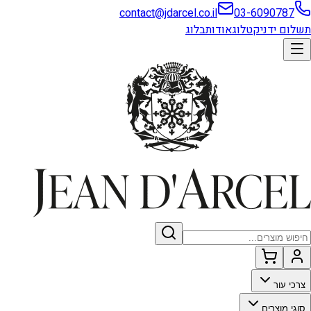
contact@jdarcel.co.il
03-6090787
תשלום ידני
קטלוג
אודות
בלוג
צרכי עור
סוגי מוצרים