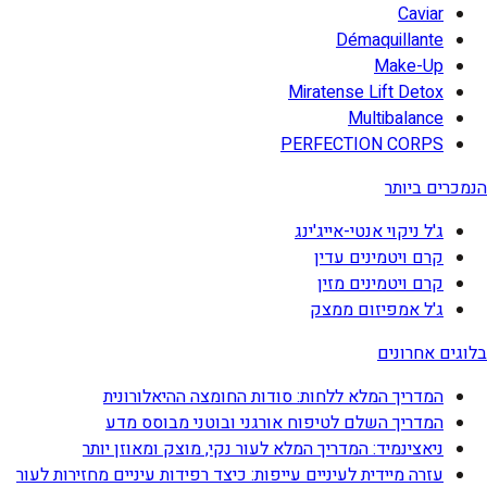
Caviar
Démaquillante
Make-Up
Miratense Lift Detox
Multibalance
PERFECTION CORPS
הנמכרים ביותר
ג'ל ניקוי אנטי-אייג'ינג
קרם ויטמינים עדין
קרם ויטמינים מזין
ג'ל אמפיזום ממצק
בלוגים אחרונים
המדריך המלא ללחות: סודות החומצה ההיאלורונית
המדריך השלם לטיפוח אורגני ובוטני מבוסס מדע
ניאצינמיד: המדריך המלא לעור נקי, מוצק ומאוזן יותר
עזרה מיידית לעיניים עייפות: כיצד רפידות עיניים מחזירות לעור