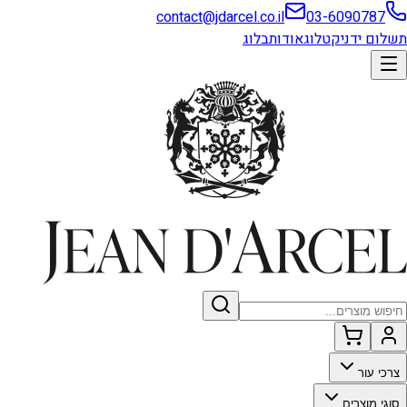
contact@jdarcel.co.il
03-6090787
תשלום ידני
קטלוג
אודות
בלוג
צרכי עור
סוגי מוצרים