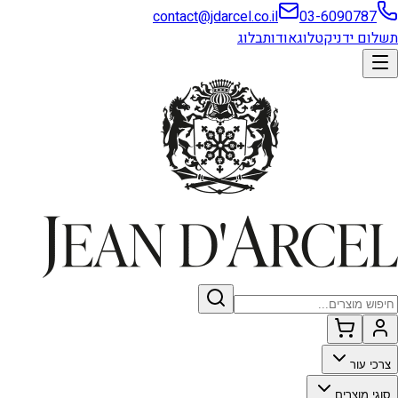
contact@jdarcel.co.il
03-6090787
תשלום ידני
קטלוג
אודות
בלוג
צרכי עור
סוגי מוצרים