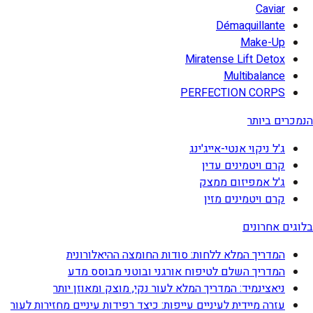
Caviar
Démaquillante
Make-Up
Miratense Lift Detox
Multibalance
PERFECTION CORPS
הנמכרים ביותר
ג'ל ניקוי אנטי-אייג'ינג
קרם ויטמינים עדין
ג'ל אמפיזום ממצק
קרם ויטמינים מזין
בלוגים אחרונים
המדריך המלא ללחות: סודות החומצה ההיאלורונית
המדריך השלם לטיפוח אורגני ובוטני מבוסס מדע
ניאצינמיד: המדריך המלא לעור נקי, מוצק ומאוזן יותר
עזרה מיידית לעיניים עייפות: כיצד רפידות עיניים מחזירות לעור