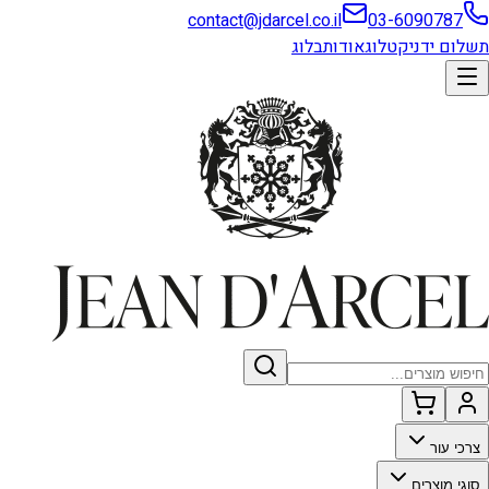
contact@jdarcel.co.il
03-6090787
תשלום ידני
קטלוג
אודות
בלוג
צרכי עור
סוגי מוצרים