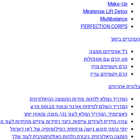
Make-Up
Miratense Lift Detox
Multibalance
PERFECTION CORPS
הנמכרים ביותר
ג'ל אמפיזום ממצק
סט קרם עם אמפולות
קרם ויטמינים מזין
קרם ויטמינים עדין
בלוגים אחרונים
המדריך המלא ללחות: סודות החומצה ההיאלורונית
המדריך השלם לטיפוח אורגני ובוטני מבוסס מדע
ניאצינמיד: המדריך המלא לעור נקי, מוצק ומאוזן יותר
עזרה מיידית לעיניים עייפות: כיצד רפידות עיניים מחזירות לעור מ
יופי גרמני פוגש גישה צרפתית: הפילוסופיה של ז'אן דארסל
חומצה היאלורונית: גיבורת הלחות האולטימטיבית לעור שלך