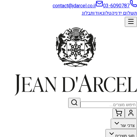
contact@jdarcel.co.il
03-6090787
תשלום ידני
קטלוג
אודות
בלוג
צרכי עור
סוגי מוצרים