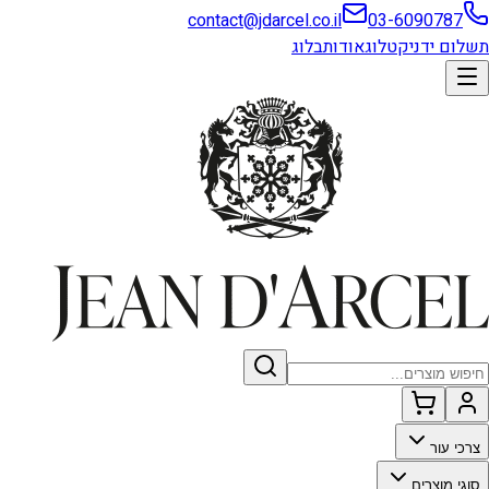
contact@jdarcel.co.il
03-6090787
תשלום ידני
קטלוג
אודות
בלוג
צרכי עור
סוגי מוצרים