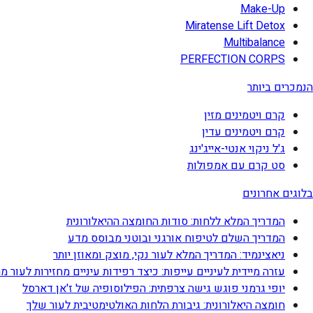
Make-Up
Miratense Lift Detox
Multibalance
PERFECTION CORPS
הנמכרים ביותר
קרם ויטמינים מזין
קרם ויטמינים עדין
ג'ל ניקוי אנטי-אייג'ינג
סט קרם עם אמפולות
בלוגים אחרונים
המדריך המלא ללחות: סודות החומצה ההיאלורונית
המדריך השלם לטיפוח אורגני ובוטני מבוסס מדע
ניאצינמיד: המדריך המלא לעור נקי, מוצק ומאוזן יותר
עזרה מיידית לעיניים עייפות: כיצד רפידות עיניים מחזירות לעור מ
יופי גרמני פוגש גישה צרפתית: הפילוסופיה של ז'אן דארסל
חומצה היאלורונית: גיבורת הלחות האולטימטיבית לעור שלך