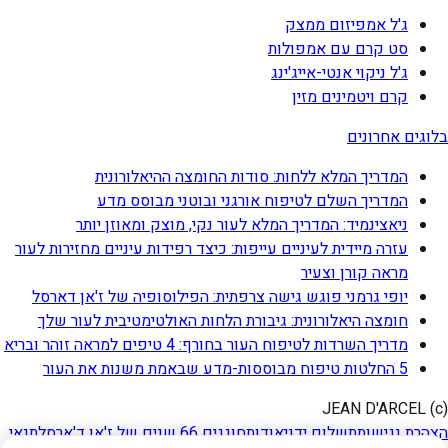
ג'ל אמפיזום ממצק
סט קרם עם אמפולות
ג'ל ניקוי אנטי-אייג'ינג
קרם ויטמינים מזין
בלוגים אחרונים
המדריך המלא ללחות: סודות החומצה ההיאלורונית
המדריך השלם לטיפוח אורגני ובוטני מבוסס מדע
ניאצינמיד: המדריך המלא לעור נקי, מוצק ומאוזן יותר
עזרה מיידית לעיניים עייפות: כיצד רפידות עיניים מחזירות לעור
מראה קורן וצעיר
יופי גרמני פוגש גישה צרפתית: הפילוסופיה של ז'אן דארסל
חומצה היאלורונית: גיבורת הלחות האולטימטיבית לעור שלך
מדריך השרדות לטיפוח העור בחורף: 4 טיפים למראה זוהר ובריא
5 החלטות טיפוח מבוססות-מדע שבאמת משנות את העור
(c) JEAN D'ARCEL
הצהרת נגישות
תשלום ידני
אודות
חוגגים 66 שנים של ז'אן ד'ארסל
תנאי