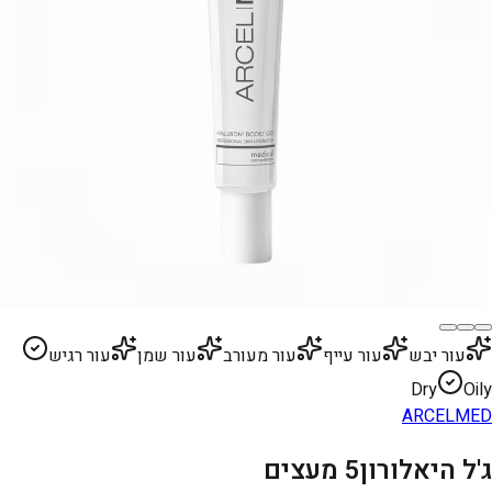
עור יבש
עור עייף
עור מעורב
עור שמן
עור רגיש
Dry
Oily
ARCELMED
ג'ל היאלורון5 מעצים