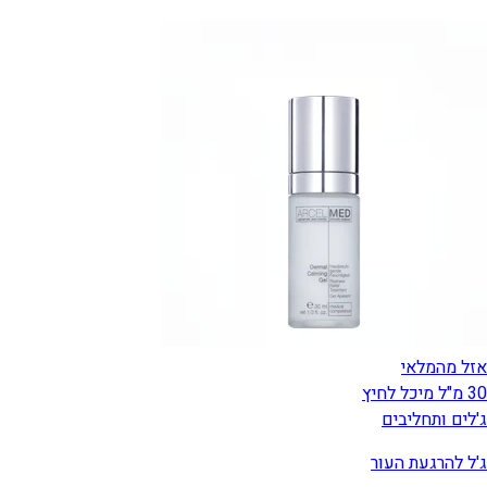
אזל מהמלאי
30 מ"ל מיכל לחיץ
ג'לים ותחליבים
ג'ל להרגעת העור