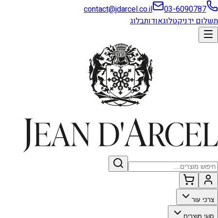
contact@jdarcel.co.il
03-6090787
תשלום ידני
קטלוג
אודות
בלוג
צרכי עור
סוגי מוצרים