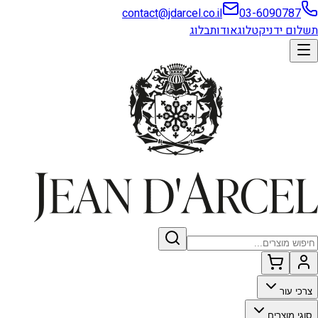
contact@jdarcel.co.il
03-6090787
תשלום ידני
קטלוג
אודות
בלוג
צרכי עור
סוגי מוצרים