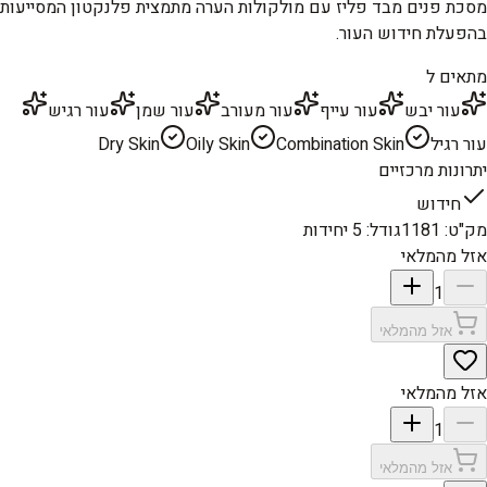
מסכת פנים מבד פליז עם מולקולות הערה מתמצית פלנקטון המסייעות
בהפעלת חידוש העור.
מתאים ל
עור יבש
עור עייף
עור מעורב
עור שמן
עור רגיש
עור רגיל
Combination Skin
Oily Skin
Dry Skin
יתרונות מרכזיים
חידוש
מק"ט
:
1181
גודל
:
5 יחידות
אזל מהמלאי
1
אזל מהמלאי
אזל מהמלאי
1
אזל מהמלאי