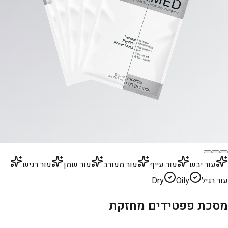
עור יבש
עור עייף
עור מעורב
עור שמן
עור רגיש
עור רגיל
Oily
Dry
מסכת פפטידים מחזקת