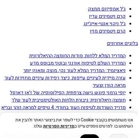
ג'ל אמפיזום ממצק
קרם ויטמינים עדין
ג'ל ניקוי אנטי-אייג'ינג
קרם ויטמינים מזין
בלוגים אחרונים
המדריך המלא ללחות: סודות החומצה ההיאלורונית
המדריך השלם לטיפוח אורגני ובוטני מבוסס מדע
ניאצינמיד: המדריך המלא לעור נקי, מוצק ומאוזן יותר
עזרה מיידית לעיניים עייפות: כיצד רפידות עיניים מחזירות לעור
מראה קורן וצעיר
יופי גרמני פוגש גישה צרפתית: הפילוסופיה של ז'אן דארסל
חומצה היאלורונית: גיבורת הלחות האולטימטיבית לעור שלך
מדריך השרדות לטיפוח העור בחורף: 4 טיפים למראה זוהר ובריא
5 החלטות טיפוח מבוססות-מדע שבאמת משנות את העור
אנו משתמשים בקובצי Cookie כדי לשפר את ביצועי האתר ולהבין את
השימוש בו. לפרטים נוספים עיינו ב
מדיניות הפרטיות
שלנו.
(c) JEAN D'ARCEL
הצהרת נגישות
תשלום ידני
אודות
חוגגים 66 שנים של ז'אן ד'ארסל
תנאי