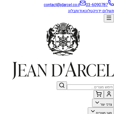
contact@jdarcel.co.il
03-6090787
תשלום ידני
קטלוג
אודות
בלוג
צרכי עור
סוגי מוצרים