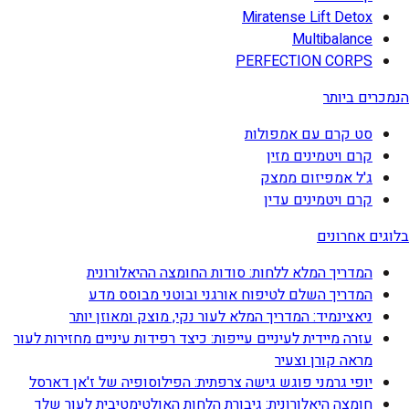
Miratense Lift Detox
Multibalance
PERFECTION CORPS
הנמכרים ביותר
סט קרם עם אמפולות
קרם ויטמינים מזין
ג'ל אמפיזום ממצק
קרם ויטמינים עדין
בלוגים אחרונים
המדריך המלא ללחות: סודות החומצה ההיאלורונית
המדריך השלם לטיפוח אורגני ובוטני מבוסס מדע
ניאצינמיד: המדריך המלא לעור נקי, מוצק ומאוזן יותר
עזרה מיידית לעיניים עייפות: כיצד רפידות עיניים מחזירות לעור
מראה קורן וצעיר
יופי גרמני פוגש גישה צרפתית: הפילוסופיה של ז'אן דארסל
חומצה היאלורונית: גיבורת הלחות האולטימטיבית לעור שלך