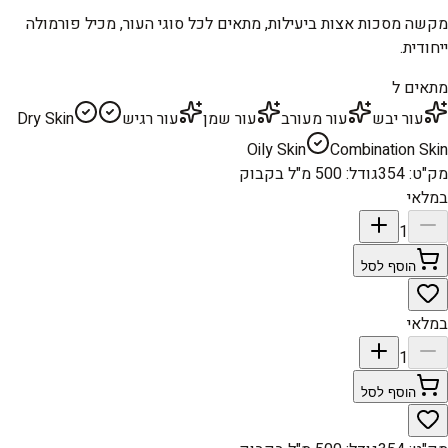
מקשה מסכות אצות ביעילות, מתאים לכל סוגי העור, מכיל פורמולה
ייחודית.
מתאים ל
עור יבש
עור מעורב
עור שמן
עור רגיש
Dry Skin
Oily Skin
Combination Skin
מק"ט
:
354
גודל
:
500 מ"ל בקבוק
במלאי
1
הוסף לסל
במלאי
1
הוסף לסל