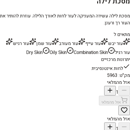
מסכת לילה
מסכת לילה עשירה המעניקה לעור לחות לאורך הלילה. עוזרת להותיר את
העור רך ורענן.
מתאים ל
עור יבש
עור עייף
עור מעורב
עור שמן
עור רגיש
עור רגיל
Combination Skin
Oily Skin
Dry Skin
יתרונות מרכזיים
לחות אינטנסיבית
מק"ט
:
5963
אזל מהמלאי
1
אזל מהמלאי
אזל מהמלאי
1