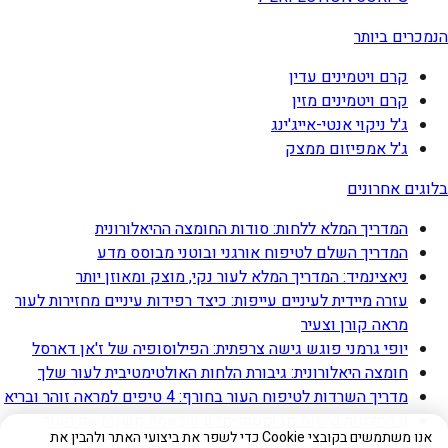
הנמכרים ביותר
קרם ויטמינים עדין
קרם ויטמינים מזין
ג'ל ניקוי אנטי-אייג'ינג
ג'ל אמפיזום ממצק
בלוגים אחרונים
המדריך המלא ללחות: סודות החומצה ההיאלורונית
המדריך השלם לטיפוח אורגני ובוטני מבוסס מדע
ניאצינמיד: המדריך המלא לעור נקי, מוצק ומאוזן יותר
עזרה מיידית לעיניים עייפות: כיצד רפידות עיניים מחזירות לעור
מראה קורן וצעיר
יופי גרמני פוגש גישה צרפתית: הפילוסופיה של ז'אן דארסל
חומצה היאלורונית: גיבורת הלחות האולטימטיבית לעור שלך
מדריך השרדות לטיפוח העור בחורף: 4 טיפים למראה זוהר ובריא
5 החלטות טיפוח מבוססות-מדע שבאמת משנות את העור
אנו משתמשים בקובצי Cookie כדי לשפר את ביצועי האתר ולהבין את