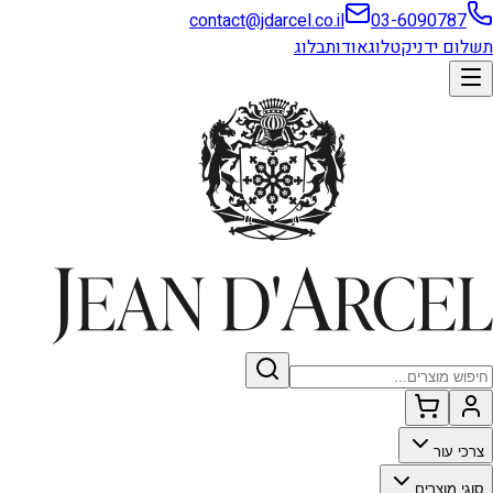
contact@jdarcel.co.il
03-6090787
תשלום ידני
קטלוג
אודות
בלוג
צרכי עור
סוגי מוצרים