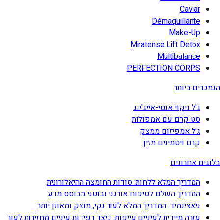
Caviar
Démaquillante
Make-Up
Miratense Lift Detox
Multibalance
PERFECTION CORPS
הנמכרים ביותר
ג'ל ניקוי אנטי-אייג'ינג
סט קרם עם אמפולות
ג'ל אמפיזום ממצק
קרם ויטמינים מזין
בלוגים אחרונים
המדריך המלא ללחות: סודות החומצה ההיאלורונית
המדריך השלם לטיפוח אורגני ובוטני מבוסס מדע
ניאצינמיד: המדריך המלא לעור נקי, מוצק ומאוזן יותר
עזרה מיידית לעיניים עייפות: כיצד רפידות עיניים מחזירות לעור