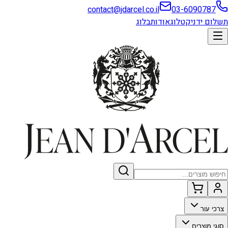
contact@jdarcel.co.il
03-6090787
תשלום ידני
קטלוג
אודות
בלוג
צרכי עור
סוגי מוצרים