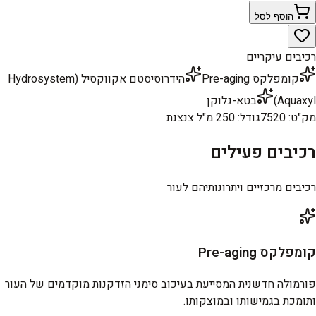
הוסף לסל
רכיבים עיקריים
קומפלקס Pre-aging
הידרוסיסטם אקווקסיל (Hydrosystem
Aquaxyl)
בטא-גלוקן
מק"ט
:
7520
גודל
:
250 מ"ל צנצנת
רכיבים פעילים
רכיבים מרכזיים ויתרונותיהם לעור
קומפלקס Pre-aging
פורמולה חדשנית המסייעת בעיכוב סימני הזדקנות מוקדמים של העור
ותומכת בגמישותו ובמוצקותו.