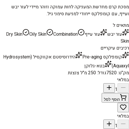
מסכת קרם מחדשת המעניקה לחות עמוקה וזוהר מיידי לעור יבש
ועייף, עם קומפלקס ייחודי למניעת סימני גיל.
מתאים ל
עור יבש
עור עייף
Combination
Oily Skin
Dry Skin
Skin
רכיבים עיקריים
קומפלקס Pre-aging
הידרוסיסטם אקווקסיל (Hydrosystem
Aquaxyl)
בטא-גלוקן
מק"ט
:
7520
גודל
:
250 מ"ל צנצנת
במלאי
1
הוסף לסל
במלאי
1