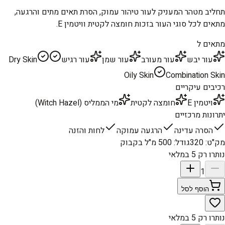
תחליב מטהר המעניק לעור טיהור עמוק, הסרת תאים מתים והרגעה,
מתאים לכל סוגי העור בזכות חומצה לקטית וויטמין E.
מתאים ל
עור יבש
עור מעורב
עור שמן
עור רגיש
Dry Skin
Oily Skin
Combination Skin
רכיבים עיקריים
ויטמין E
חומצה לקטית
מי הממליס (Witch Hazel)
יתרונות מרכזיים
הסרה עדינה
הרגעה עמוקה
לחות והזנה
מק"ט
:
320
גודל
:
500 מ"ל בקבוק
נותרו רק 5 במלאי
1
הוסף לסל
נותרו רק 5 במלאי