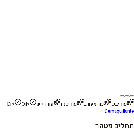
עור יבש
עור מעורב
עור שמן
עור רגיש
Oily
Dry
Démaquillante
תחליב מטהר