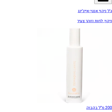
ג'ל ניקוי אנטי-אייג'ינג
ניקוי, לחות וזוהר צעיר
200 מ"ל בקבוק