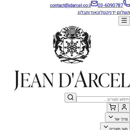
contact@jdarcel.co.il
03-6090787
תשלום ידני
קטלוג
אודות
בלוג
צרכי עור
סוגי מוצרים