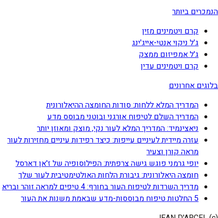
הנמכרים ביותר
קרם ויטמינים מזין
ג'ל ניקוי אנטי-אייג'ינג
ג'ל אמפיזום ממצק
קרם ויטמינים עדין
בלוגים אחרונים
המדריך המלא ללחות: סודות החומצה ההיאלורונית
המדריך השלם לטיפוח אורגני ובוטני מבוסס מדע
ניאצינמיד: המדריך המלא לעור נקי, מוצק ומאוזן יותר
עזרה מיידית לעיניים עייפות: כיצד רפידות עיניים מחזירות לעור
מראה קורן וצעיר
יופי גרמני פוגש גישה צרפתית: הפילוסופיה של ז'אן דארסל
חומצה היאלורונית: גיבורת הלחות האולטימטיבית לעור שלך
מדריך השרדות לטיפוח העור בחורף: 4 טיפים למראה זוהר ובריא
5 החלטות טיפוח מבוססות-מדע שבאמת משנות את העור