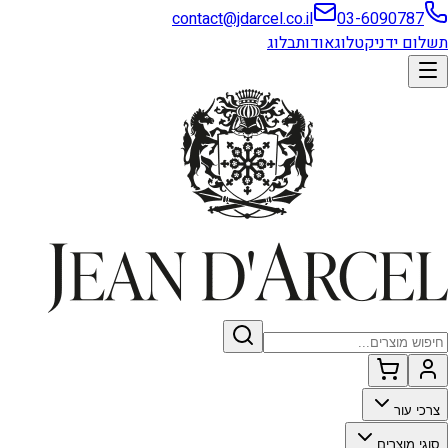
contact@jdarcel.co.il
03-6090787
תשלום ידני
קטלוג
אודות
בלוג
צרכי עור
סוגי מוצרים