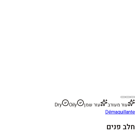
עור מעורב
עור שמן
Oily
Dry
Démaquillante
חלב פנים