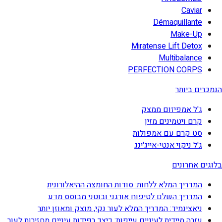
Caviar
Démaquillante
Make-Up
Miratense Lift Detox
Multibalance
PERFECTION CORPS
הנמכרים ביותר
ג'ל אמפיזום ממצק
קרם ויטמינים מזין
סט קרם עם אמפולות
ג'ל ניקוי אנטי-אייג'ינג
בלוגים אחרונים
המדריך המלא ללחות: סודות החומצה ההיאלורונית
המדריך השלם לטיפוח אורגני ובוטני מבוסס מדע
ניאצינמיד: המדריך המלא לעור נקי, מוצק ומאוזן יותר
עזרה מיידית לעיניים עייפות: כיצד רפידות עיניים מחזירות לעור