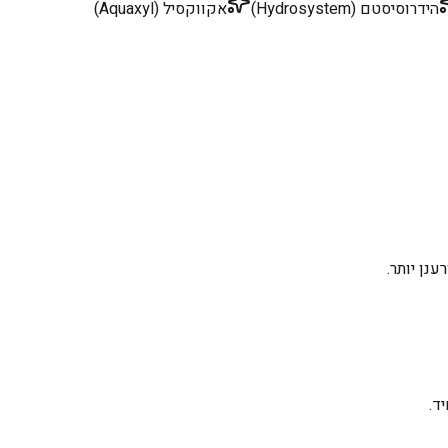
הידרוסיסטם (Hydrosystem)
אקווקסיל (Aquaxyl)
נן יותר.
ד.