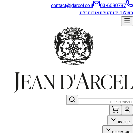
contact@jdarcel.co.il
03-6090787
תשלום ידני
קטלוג
אודות
בלוג
צרכי עור
סוגי מוצרים