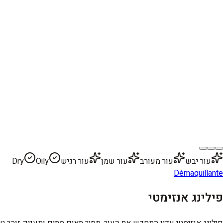
עור יבש
עור מעורב
עור שמן
עור רגיש
Oily
Dry
Démaquillante
פילינג אנזימטי
פילינג אנזימטי עדין המחדש את העור, מסיר תאים מתים ומעניק זוהר טבע