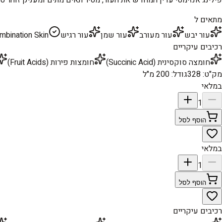
מתאים ל
עור יבש
עור מעורב
עור שמן
עור רגיש
mbination Skin
רכיבים עיקריים
חומצה סוקסינית (Succinic Acid)
חומצות פירות (Fruit Acids)
מק"ט
:
328
גודל
:
200 מ"ל
במלאי
1
הוסף לסל
במלאי
1
הוסף לסל
רכיבים עיקריים