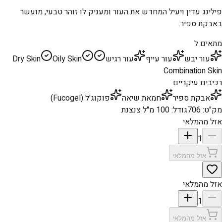
פילינג עדין ויעיל המחדש את העור ומעניק לו זוהר טבעי, מועשר
באבקת ספיר.
מתאים ל
עור יבש
עור עייף
עור רגיש
Oily Skin
Dry Skin
Combination Skin
רכיבים עיקריים
אבקת ספיר
חמאת שיאה
פוקוג'ל (Fucogel)
מק"ט
:
706
גודל
:
100 מ"ל צנצנת
אזל מהמלאי
1
אזל מהמלאי
אזל מהמלאי
1
אזל מהמלאי