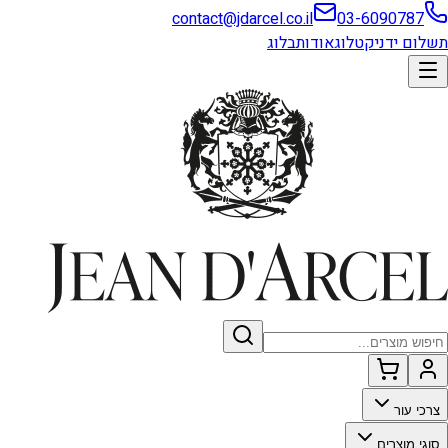
contact@jdarcel.co.il
03-6090787
תשלום ידני
קטלוג
אודות
בלוג
צרכי עור
סוגי מוצרים