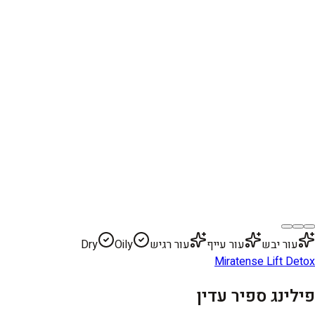
עור יבש
עור עייף
עור רגיש
Oily
Dry
Miratense Lift Detox
פילינג ספיר עדין