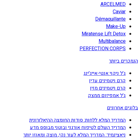
ARCELMED
Caviar
Démaquillante
Make-Up
Miratense Lift Detox
Multibalance
PERFECTION CORPS
הנמכרים ביותר
ג'ל ניקוי אנטי-אייג'ינג
קרם ויטמינים עדין
קרם ויטמינים מזין
ג'ל אמפיזום ממצק
בלוגים אחרונים
המדריך המלא ללחות: סודות החומצה ההיאלורונית
המדריך השלם לטיפוח אורגני ובוטני מבוסס מדע
ניאצינמיד: המדריך המלא לעור נקי, מוצק ומאוזן יותר