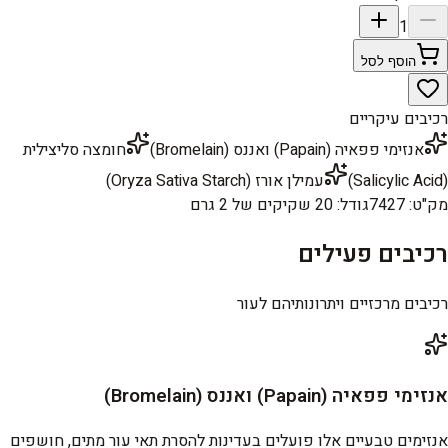
1
הוסף לסל
רכיבים עיקריים
אנזימי פפאיה (Papain) ואננס (Bromelain)
חומצה סליצילית
(Salicylic Acid)
עמילן אורז (Oryza Sativa Starch)
מק"ט
:
7427
גודל
:
20 שקיקים של 2 גרם
רכיבים פעילים
רכיבים מרכזיים ויתרונותיהם לעור
אנזימי פפאיה (Papain) ואננס (Bromelain)
אנזימים טבעיים אלו פועלים בעדינות להסרת תאי עור מתים, חושפים