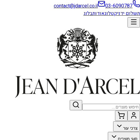
contact@jdarcel.co.il
03-6090787
תשלום ידני
קטלוג
אודות
בלוג
צרכי עור
סוגי מוצרים