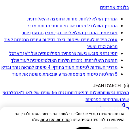
בלוגים אחרונים
המדריך המלא ללחות: סודות החומצה ההיאלורונית
המדריך השלם לטיפוח אורגני ובוטני מבוסס מדע
ניאצינמיד: המדריך המלא לעור נקי, מוצק ומאוזן יותר
עזרה מיידית לעיניים עייפות: כיצד רפידות עיניים מחזירות לעור
מראה קורן וצעיר
יופי גרמני פוגש גישה צרפתית: הפילוסופיה של ז'אן דארסל
חומצה היאלורונית: גיבורת הלחות האולטימטיבית לעור שלך
מדריך השרדות לטיפוח העור בחורף: 4 טיפים למראה זוהר ובריא
5 החלטות טיפוח מבוססות-מדע שבאמת משנות את העור
(c) JEAN D'ARCEL
הצהרת נגישות
תשלום ידני
אודות
חוגגים 66 שנים של ז'אן ד'ארסל
תנאי
שימוש
מדיניות הפרטיות
התקשרו אלינו
אנו משתמשים בקובצי Cookie כדי לשפר את ביצועי האתר ולהבין את
השימוש בו. לפרטים נוספים עיינו ב
מדיניות הפרטיות
שלנו.