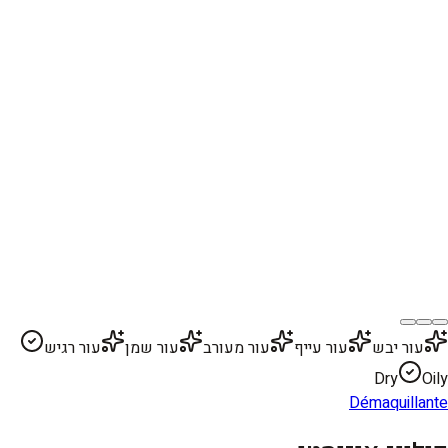
עור יבש
עור עייף
עור מעורב
עור שמן
עור רגיש
Dry
Oily
Démaquillante