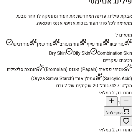
פילינג אנזימטי
אבקת פילינג עדינה המחדשת את העור ומעניקה לו זוהר טבעי,
מתאימה לכל סוגי העור בזכות אנזימי אננס ופפאיה.
מתאים ל
עור יבש
עור עייף
עור מעורב
עור שמן
עור רגיש
Dry Skin
Oily Skin
Combination Skin
רכיבים עיקריים
אנזימי פפאיה (Papain) ואננס (Bromelain)
חומצה סליצילית
(Salicylic Acid)
עמילן אורז (Oryza Sativa Starch)
מק"ט
:
7427
גודל
:
20 שקיקים של 2 גרם
נותרו רק 2 במלאי
1
הוסף לסל
נותרו רק 2 במלאי