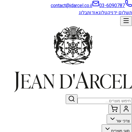
contact@jdarcel.co.il
03-6090787
תשלום ידני
קטלוג
אודות
בלוג
צרכי עור
סוגי מוצרים