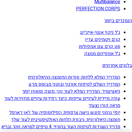
Multibalance
PERFECTION CORPS
הנמכרים ביותר
ג'ל ניקוי אנטי-אייג'ינג
קרם ויטמינים עדין
סט קרם עם אמפולות
ג'ל אמפיזום ממצק
בלוגים אחרונים
המדריך המלא ללחות: סודות החומצה ההיאלורונית
המדריך השלם לטיפוח אורגני ובוטני מבוסס מדע
ניאצינמיד: המדריך המלא לעור נקי, מוצק ומאוזן יותר
עזרה מיידית לעיניים עייפות: כיצד רפידות עיניים מחזירות לעור
מראה קורן וצעיר
יופי גרמני פוגש גישה צרפתית: הפילוסופיה של ז'אן דארסל
חומצה היאלורונית: גיבורת הלחות האולטימטיבית לעור שלך
מדריך השרדות לטיפוח העור בחורף: 4 טיפים למראה זוהר ובריא