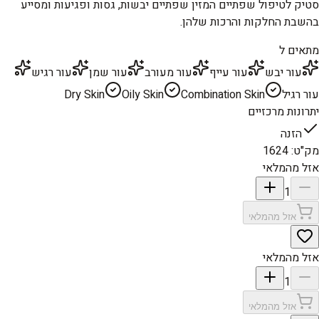
סטיק לטיפול שפתיים המזין שפתיים יבשות, גסות ופגיעות ומסייע
בהשבת החלקות והרכות שלהן.
מתאים ל
עור יבש
עור עייף
עור מעורב
עור שמן
עור רגיש
עור רגיל
Combination Skin
Oily Skin
Dry Skin
יתרונות מרכזיים
הזנה
מק"ט
:
1624
אזל מהמלאי
1
אזל מהמלאי
אזל מהמלאי
1
אזל מהמלאי