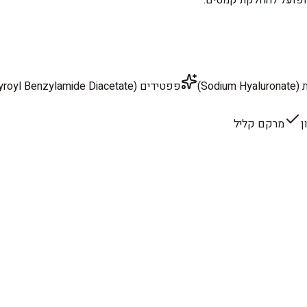
Sod)
פפטידים (Dipeptide Diaminobutyroyl Benzylamide Diacetate)
ן
מרקם קליל