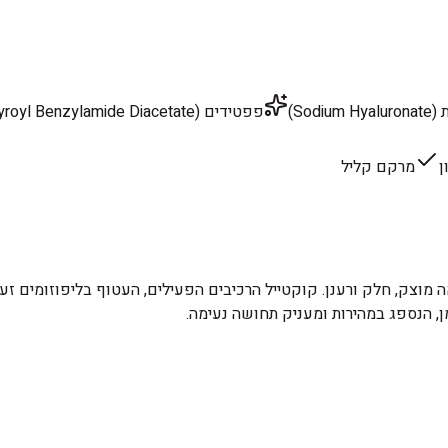
Sod)
פפטידים (Dipeptide Diaminobutyroyl Benzylamide Diacetate)
ן
מרקם קליל
 מוצק, חלק ורענן. קוקטייל הרכיבים הפעילים, העטוף בליפוזומים זע
ן, הנספג במהירות ומעניק תחושה נעימה.