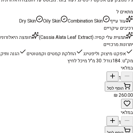
מתאים ל
עור עייף
Combination Skin
Oily Skin
Dry Skin
רכיבים עיקריים
תמצית עלי קסיה (Cassia Alata Leaf Extract)
חומצה היאלורונית (ium Hyaluronate
יתרונות מרכזיים
אפקט מיצוק וליפטינג
החלקת קמטים וקמטוטים
הגנה ותיקו
מק"ט
:
184
גודל
:
30 מ"ל מיכל לחיץ
במלאי
1
הוסף לסל
במלאי
1
הוסף לסל