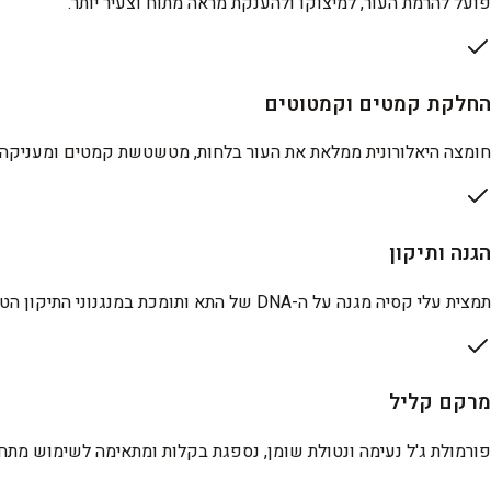
פועל להרמת העור, למיצוקו ולהענקת מראה מתוח וצעיר יותר.
החלקת קמטים וקמטוטים
חומצה היאלורונית ממלאת את העור בלחות, מטשטשת קמטים ומעניקה נ
הגנה ותיקון
תמצית עלי קסיה מגנה על ה-DNA של התא ותומכת במנגנוני התיקון הטבעיים של העור מפני נזקי סביבה.
מרקם קליל
פורמולת ג'ל נעימה ונטולת שומן, נספגת בקלות ומתאימה לשימוש מתח