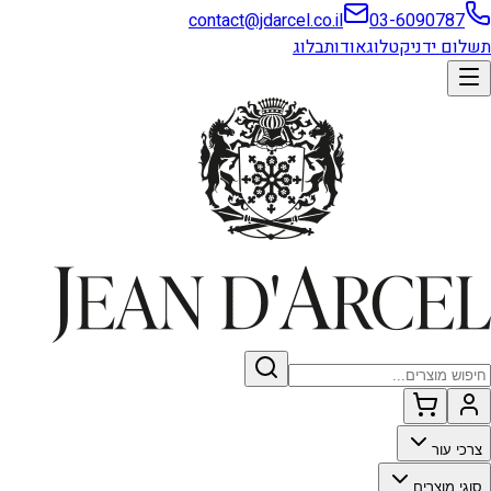
contact@jdarcel.co.il
03-6090787
תשלום ידני
קטלוג
אודות
בלוג
צרכי עור
סוגי מוצרים