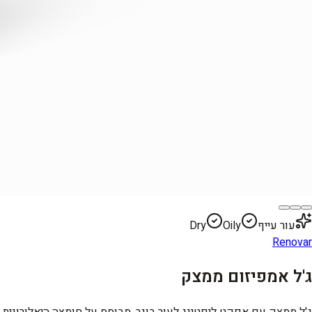
עור עייף
Oily
Dry
Renovar
ג'ל אמפיזום ממצק
ג'ל ממצק עם אפקט ליפטינג לעור בוגר. מבוסס על חומצה היאלורונית