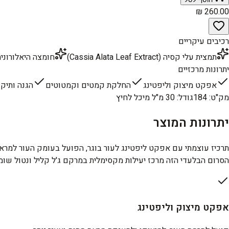
רכיבים עיקריים
תמצית עלי קסיה (Cassia Alata Leaf Extract)
חומצה היאלורונית (ium Hyaluronate
יתרונות מרכזיים
אפקט מיצוק וליפטינג
החלקת קמטים וקמטוטים
הגנה ותיקו
מק"ט
:
184
גודל
:
30 מ"ל מיכל לחיץ
יתרונות המוצר
תרכיז עוצמתי עם אפקט ליפטינג לעור בוגר, הפועל בעומק העור למראה
הסרום הבלעדי הזה מרכז יעילות מקסימלית במרקם ג'ל קליל ונטול שומ
אפקט מיצוק וליפטינג