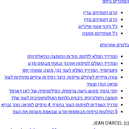
הנמכרים ביותר
קרם ויטמינים עדין
קרם ויטמינים מזין
ג'ל ניקוי אנטי-אייג'ינג
ג'ל אמפיזום ממצק
בלוגים אחרונים
המדריך המלא ללחות: סודות החומצה ההיאלורונית
המדריך השלם לטיפוח אורגני ובוטני מבוסס מדע
ניאצינמיד: המדריך המלא לעור נקי, מוצק ומאוזן יותר
עזרה מיידית לעיניים עייפות: כיצד רפידות עיניים מחזירות לעור
מראה קורן וצעיר
יופי גרמני פוגש גישה צרפתית: הפילוסופיה של ז'אן דארסל
חומצה היאלורונית: גיבורת הלחות האולטימטיבית לעור שלך
מדריך השרדות לטיפוח העור בחורף: 4 טיפים למראה זוהר ובריא
5 החלטות טיפוח מבוססות-מדע שבאמת משנות את העור
(c) JEAN D'ARCEL