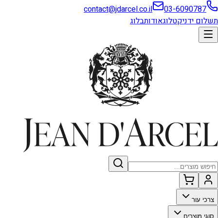
contact@jdarcel.co.il
03-6090787
תשלום ידני
קטלוג
אודות
בלוג
צרכי עור
סוגי מוצרים