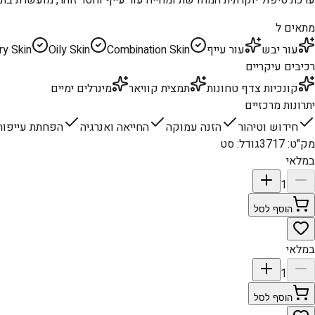
מתאים ל
עור יבש
עור עייף
Combination Skin
Oily Skin
ry Skin
רכיבים עיקריים
קונכיות צדף טחונות
תמצית קוויאר
מינרלים ימיים
יתרונות מרכזיים
חידוש וטיהור
הזנה עמוקה
החייאה ואנרגיה
הפחתת עייפות
מק"ט
:
3717
גודל
:
סט
במלאי
1
הוסף לסל
במלאי
1
הוסף לסל