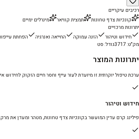
רכיבים עיקריים
קונכיות צדף טחונות
תמצית קוויאר
מינרלים ימיים
יתרונות מרכזיים
חידוש וטיהור
הזנה עמוקה
החייאה ואנרגיה
הפחתת עייפות
מק"ט
:
3717
גודל
:
סט
יתרונות המוצר
ערכת טיפול יוקרתית זו מיועדת לעור עייף וחסר חיים הזקוק לחידוש אינ
חידוש וטיהור
פילינג קרם עדין המועשר בקונכיות צדף טחונות, מטהר ומעדן את מרקם 