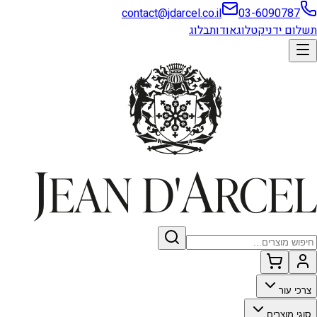
contact@jdarcel.co.il
03-6090787
תשלום ידני
קטלוג
אודות
בלוג
צרכי עור
סוגי מוצרים