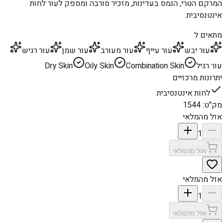
המרקם הטרי, הנמס בעדינות, מזכיר סורבה ומספק לעור לחות
אינטנסיבית.
מתאים ל
עור יבש
עור עייף
עור מעורב
עור שמן
עור רגיש
עור רגיל
Combination Skin
Oily Skin
Dry Skin
יתרונות מרכזיים
לחות אינטנסיבית
מק"ט
:
1544
אזל מהמלאי
1
אזל מהמלאי
אזל מהמלאי
1
אזל מהמלאי