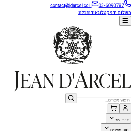
contact@jdarcel.co.il
03-6090787
תשלום ידני
קטלוג
אודות
בלוג
צרכי עור
סוגי מוצרים