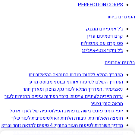
PERFECTION CORPS
הנמכרים ביותר
ג'ל אמפיזום ממצק
קרם ויטמינים עדין
סט קרם עם אמפולות
ג'ל ניקוי אנטי-אייג'ינג
בלוגים אחרונים
המדריך המלא ללחות: סודות החומצה ההיאלורונית
המדריך השלם לטיפוח אורגני ובוטני מבוסס מדע
ניאצינמיד: המדריך המלא לעור נקי, מוצק ומאוזן יותר
עזרה מיידית לעיניים עייפות: כיצד רפידות עיניים מחזירות לעור
מראה קורן וצעיר
יופי גרמני פוגש גישה צרפתית: הפילוסופיה של ז'אן דארסל
חומצה היאלורונית: גיבורת הלחות האולטימטיבית לעור שלך
מדריך השרדות לטיפוח העור בחורף: 4 טיפים למראה זוהר ובריא
5 החלטות טיפוח מבוססות-מדע שבאמת משנות את העור