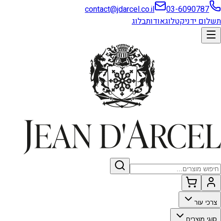
contact@jdarcel.co.il
03-6090787
תשלום ידני
קטלוג
אודות
בלוג
צרכי עור
סוגי מוצרים