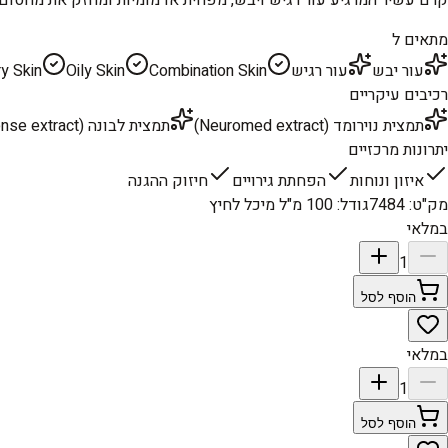
מתאים ל
עור יבש
עור רגיש
Combination Skin
Oily Skin
y Skin
רכיבים עיקריים
תמצית נוירומד (Neuromed extract)
תמצית לבונה (Frankincense extract)
יתרונות מרכזיים
איזון ונוחות
הפחתת גירויים
חיזוק ההגנה
מק"ט
:
7484
גודל
:
100 מ"ל מיכל לחיץ
במלאי
1
הוסף לסל
במלאי
1
הוסף לסל