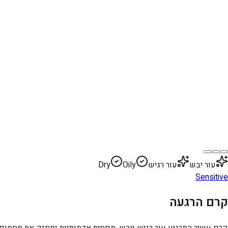
עור יבש
עור רגיש
Oily
Dry
Sensitive
קרם הרגעה
קרם עשיר המרגיע עור רגיש ויבש, מפחית אדמומיות ומחזק את מחסום ה