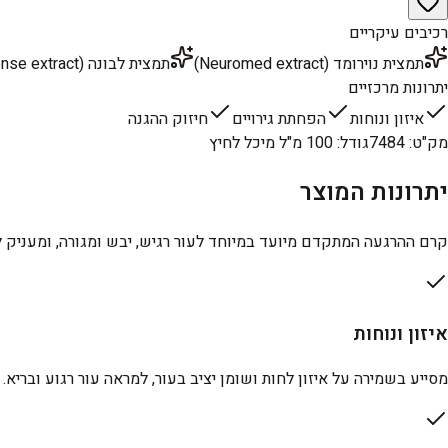
רכיבים עיקריים
תמצית נוירומד (Neuromed extract)
תמצית לבונה (Frankincense extract)
יתרונות מרכזיים
איזון ונוחות
הפחתת גירויים
חיזוק ההגנה
מק"ט
:
7484
גודל
:
100 מ"ל מיכל לחיץ
יתרונות המוצר
קרם ההרגעה המתקדם מיועד במיוחד לעור רגיש, יבש ומגורה, ומעניק לו 
איזון ונוחות
מסייע בשמירה על איזון לחות ושומן יציב בעור, למראה עור רגוע ובריא.