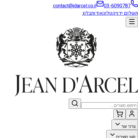
contact@jdarcel.co.il
03-6090787
תשלום ידני
קטלוג
אודות
בלוג
צרכי עור
סוגי מוצרים