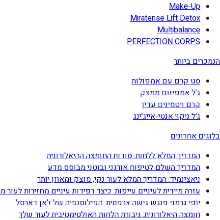
Make-Up
Miratense Lift Detox
Multibalance
PERFECTION CORPS
הנמכרים ביותר
סט קרם עם אמפולות
ג'ל אמפיזום ממצק
קרם ויטמינים עדין
ג'ל ניקוי אנטי-אייג'ינג
בלוגים אחרונים
המדריך המלא ללחות: סודות החומצה ההיאלורונית
המדריך השלם לטיפוח אורגני ובוטני מבוסס מדע
ניאצינמיד: המדריך המלא לעור נקי, מוצק ומאוזן יותר
עזרה מיידית לעיניים עייפות: כיצד רפידות עיניים מחזירות לעור מ
יופי גרמני פוגש גישה צרפתית: הפילוסופיה של ז'אן דארסל
חומצה היאלורונית: גיבורת הלחות האולטימטיבית לעור שלך