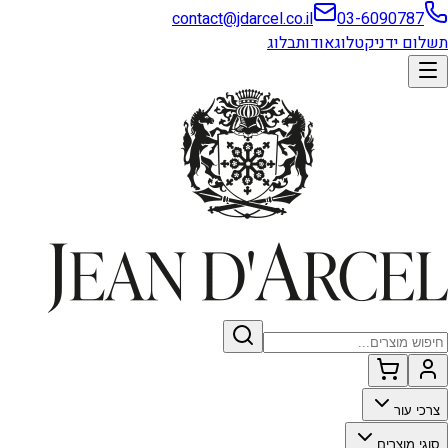
contact@jdarcel.co.il
03-6090787
תשלום ידני
קטלוג
אודות
בלוג
צרכי עור
סוגי מוצרים