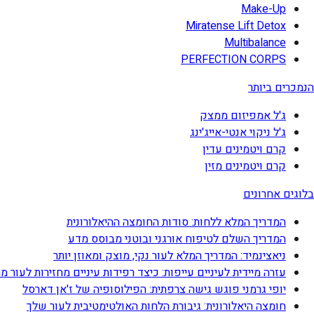
Make-Up
Miratense Lift Detox
Multibalance
PERFECTION CORPS
הנמכרים ביותר
ג'ל אמפיזום ממצק
ג'ל ניקוי אנטי-אייג'ינג
קרם ויטמינים עדין
קרם ויטמינים מזין
בלוגים אחרונים
המדריך המלא ללחות: סודות החומצה ההיאלורונית
המדריך השלם לטיפוח אורגני ובוטני מבוסס מדע
ניאצינמיד: המדריך המלא לעור נקי, מוצק ומאוזן יותר
עזרה מיידית לעיניים עייפות: כיצד רפידות עיניים מחזירות לעור מ
יופי גרמני פוגש גישה צרפתית: הפילוסופיה של ז'אן דארסל
חומצה היאלורונית: גיבורת הלחות האולטימטיבית לעור שלך