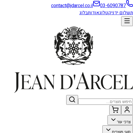
contact@jdarcel.co.il
03-6090787
תשלום ידני
קטלוג
אודות
בלוג
צרכי עור
סוגי מוצרים