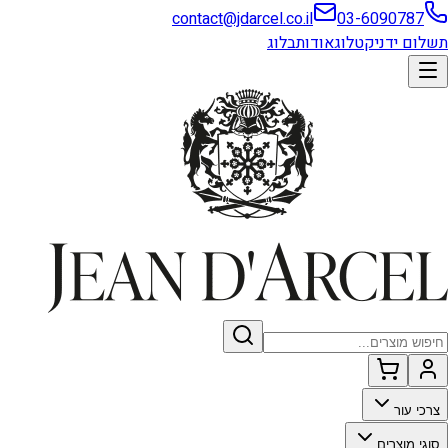
contact@jdarcel.co.il
03-6090787
תשלום ידני
קטלוג
אודות
בלוג
צרכי עור
סוגי מוצרים