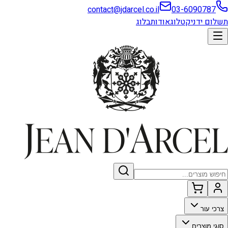
contact@jdarcel.co.il
03-6090787
תשלום ידני
קטלוג
אודות
בלוג
צרכי עור
סוגי מוצרים