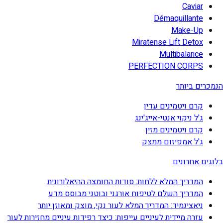
Caviar
Démaquillante
Make-Up
Miratense Lift Detox
Multibalance
PERFECTION CORPS
הנמכרים ביותר
קרם ויטמינים עדין
ג'ל ניקוי אנטי-אייג'ינג
קרם ויטמינים מזין
ג'ל אמפיזום ממצק
בלוגים אחרונים
המדריך המלא ללחות: סודות החומצה ההיאלורונית
המדריך השלם לטיפוח אורגני ובוטני מבוסס מדע
ניאצינמיד: המדריך המלא לעור נקי, מוצק ומאוזן יותר
עזרה מיידית לעיניים עייפות: כיצד רפידות עיניים מחזירות לעור