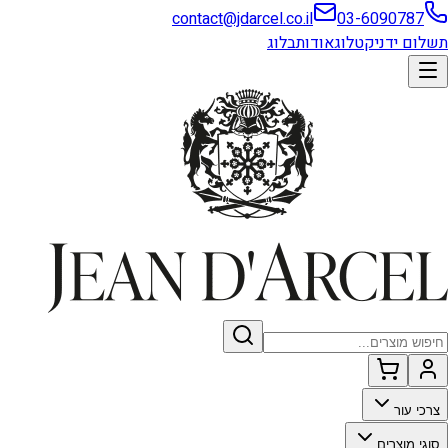
contact@jdarcel.co.il
03-6090787
תשלום ידני
קטלוג
אודות
בלוג
צרכי עור
סוגי מוצרים