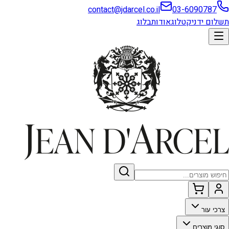
contact@jdarcel.co.il
03-6090787
תשלום ידני
קטלוג
אודות
בלוג
צרכי עור
סוגי מוצרים