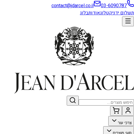
contact@jdarcel.co.il
03-6090787
תשלום ידני
קטלוג
אודות
בלוג
צרכי עור
סוגי מוצרים