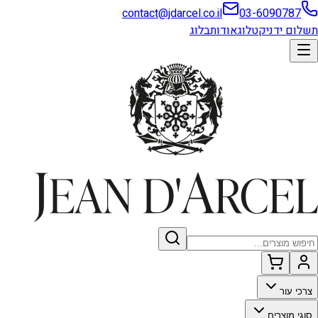
contact@jdarcel.co.il
03-6090787
תשלום ידני
קטלוג
אודות
בלוג
צרכי עור
סוגי מוצרים