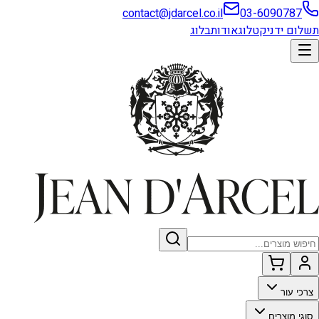
contact@jdarcel.co.il
03-6090787
תשלום ידני
קטלוג
אודות
בלוג
צרכי עור
סוגי מוצרים