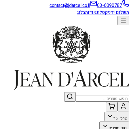
contact@jdarcel.co.il
03-6090787
תשלום ידני
קטלוג
אודות
בלוג
צרכי עור
סוגי מוצרים