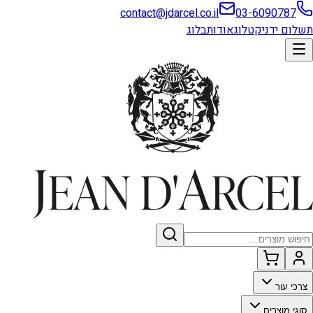
contact@jdarcel.co.il
03-6090787
תשלום ידני
קטלוג
אודות
בלוג
צרכי עור
סוגי מוצרים