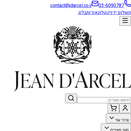
contact@jdarcel.co.il
03-6090787
תשלום ידני
קטלוג
אודות
בלוג
צרכי עור
סוגי מוצרים