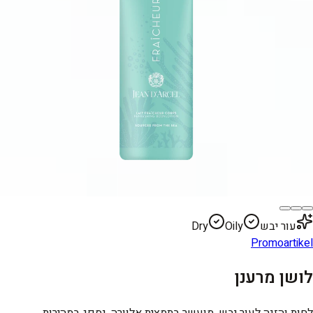
עור יבש
Oily
Dry
Promoartikel
לושן מרענן
לחות והזנה לעור יבש, מועשר בתמצית אלוורה, נספג במהירות.