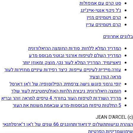
סט קרם עם אמפולות
ג'ל ניקוי אנטי-אייג'ינג
קרם ויטמינים מזין
קרם ויטמינים עדין
בלוגים אחרונים
המדריך המלא ללחות: סודות החומצה ההיאלורונית
המדריך השלם לטיפוח אורגני ובוטני מבוסס מדע
ניאצינמיד: המדריך המלא לעור נקי, מוצק ומאוזן יותר
עזרה מיידית לעיניים עייפות: כיצד רפידות עיניים מחזירות לעור
מראה קורן וצעיר
יופי גרמני פוגש גישה צרפתית: הפילוסופיה של ז'אן דארסל
חומצה היאלורונית: גיבורת הלחות האולטימטיבית לעור שלך
מדריך השרדות לטיפוח העור בחורף: 4 טיפים למראה זוהר ובריא
5 החלטות טיפוח מבוססות-מדע שבאמת משנות את העור
(c) JEAN D'ARCEL
הצהרת נגישות
תשלום ידני
אודות
חוגגים 66 שנים של ז'אן ד'ארסל
תנאי
שימוש
מדיניות הפרטיות