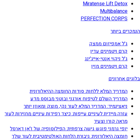
Miratense Lift Detox
Multibalance
PERFECTION CORPS
הנמכרים ביותר
ג'ל אמפיזום ממצק
קרם ויטמינים עדין
ג'ל ניקוי אנטי-אייג'ינג
קרם ויטמינים מזין
בלוגים אחרונים
המדריך המלא ללחות: סודות החומצה ההיאלורונית
המדריך השלם לטיפוח אורגני ובוטני מבוסס מדע
ניאצינמיד: המדריך המלא לעור נקי, מוצק ומאוזן יותר
עזרה מיידית לעיניים עייפות: כיצד רפידות עיניים מחזירות לעור
מראה קורן וצעיר
יופי גרמני פוגש גישה צרפתית: הפילוסופיה של ז'אן דארסל
חומצה היאלורונית: גיבורת הלחות האולטימטיבית לעור שלך