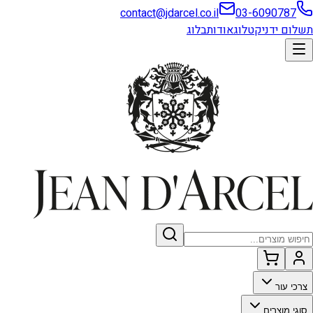
contact@jdarcel.co.il
03-6090787
תשלום ידני
קטלוג
אודות
בלוג
צרכי עור
סוגי מוצרים