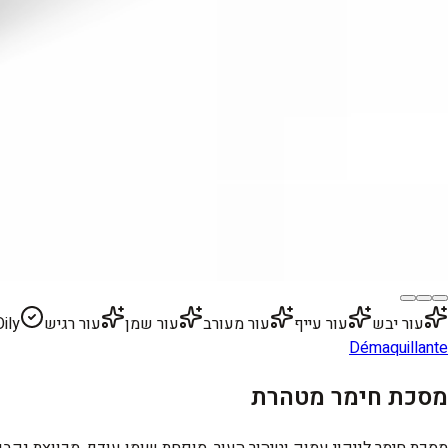
עור יבש
עור עייף
עור מעורב
עור שמן
עור רגיש
Oily
Démaquillante
מסכת חימר מטהרת
מסכת חימר לניקוי עמוק וטיהור העור. סופחת שומן עודף, מכווצת נקבו