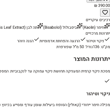
רכיבים עיקריים
חימר (Kaolin)
ביסבולול (Bisabolol)
תה לבן (Camellia Sinensis Leaf Extract)
יתרונות מרכזיים
ניקוי וטיהור
הרגעה והפחתת אדמומיות
הגנה וזוהר
מק"ט
:
136
גודל
:
50 מ"ל שפורפרת
יתרונות המוצר
מסכת ניקוי קרמית המעניקה תחושת ניקוי עמוקה עד לנקבוביות. המסכה 
ניקוי וטיהור
מכילה חימר ייחודי (קאולין) הסופח ביעילות שומן עודף ומסייע בכיווץ 