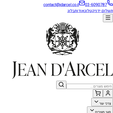
contact@jdarcel.co.il
03-6090787
תשלום ידני
קטלוג
אודות
בלוג
צרכי עור
סוגי מוצרים