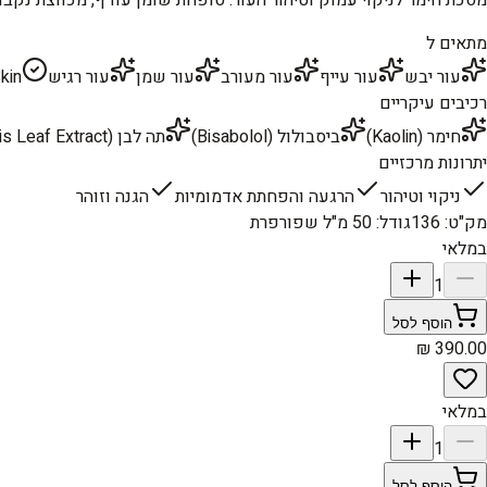
מתאים ל
עור יבש
עור עייף
עור מעורב
עור שמן
עור רגיש
kin
רכיבים עיקריים
חימר (Kaolin)
ביסבולול (Bisabolol)
תה לבן (Camellia Sinensis Leaf Extract)
יתרונות מרכזיים
ניקוי וטיהור
הרגעה והפחתת אדמומיות
הגנה וזוהר
מק"ט
:
136
גודל
:
50 מ"ל שפורפרת
במלאי
1
הוסף לסל
במלאי
1
הוסף לסל