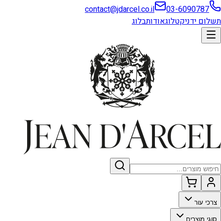
contact@jdarcel.co.il
03-6090787
תשלום ידני
קטלוג
אודות
בלוג
צרכי עור
סוגי מוצרים