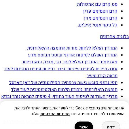
סט קרם עם אמפולות
קרם ויטמינים עדין
קרם ויטמינים מזין
ג'ל ניקוי אנטי-אייג'ינג
בלוגים אחרונים
המדריך המלא ללחות: סודות החומצה ההיאלורונית
המדריך השלם לטיפוח אורגני ובוטני מבוסס מדע
ניאצינמיד: המדריך המלא לעור נקי, מוצק ומאוזן יותר
עזרה מיידית לעיניים עייפות: כיצד רפידות עיניים מחזירות לעור
מראה קורן וצעיר
יופי גרמני פוגש גישה צרפתית: הפילוסופיה של ז'אן דארסל
חומצה היאלורונית: גיבורת הלחות האולטימטיבית לעור שלך
מדריך השרדות לטיפוח העור בחורף: 4 טיפים למראה זוהר ובריא
5 החלטות טיפוח מבוססות-מדע שבאמת משנות את העור
אנו משתמשים בקובצי Cookie כדי לשפר את ביצועי האתר ולהבין את
השימוש בו. לפרטים נוספים עיינו ב
מדיניות הפרטיות
שלנו.
(c) JEAN D'ARCEL
הצהרת נגישות
תשלום ידני
אודות
חוגגים 66 שנים של ז'אן ד'ארסל
תנאי
דחה
אשר
שימוש
מדיניות הפרטיות